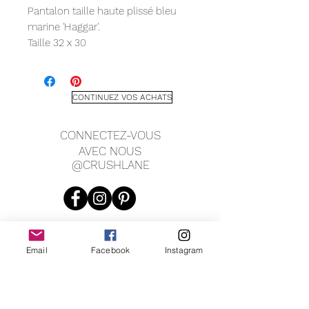
Pantalon taille haute plissé bleu
marine 'Haggar'.
Taille 32 x 30
CL aime l'idée de réaimer des
pièces uniques, pleines de
caractère et TOUJOURS pleines de
CONTINUEZ VOS ACHATS
vie. Nous sommes partisans de la
slow fashion et de la réduction de
CONNECTEZ-VOUS
notre empreinte carbone sur notre
AVEC NOUS
environnement. Chaque pièce est
@CRUSHLANE
sélectionnée à la main et
approuvée par CL !
Email
Facebook
Instagram
JOIN OUR MAILING LIST