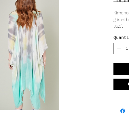
 46,00
Kimono 
gris et 
35,5".
-100% P
Quanti