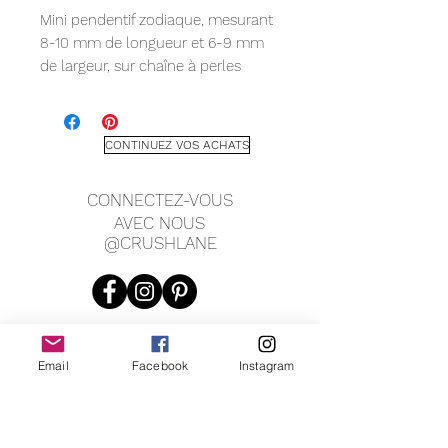
Mini pendentif zodiaque, mesurant
8-10 mm de longueur et 6-9 mm
de largeur, sur chaîne à perles
lisses (vermeil doré) et chaîne à
perles scintillantes de 16" (argent
sterling).
CONTINUEZ VOS ACHATS
CONNECTEZ-VOUS
AVEC NOUS
@CRUSHLANE
Email
Facebook
Instagram
JOIN OUR MAILING LIST