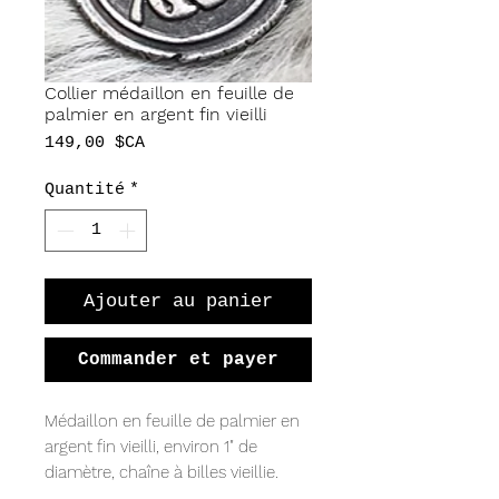
Collier médaillon en feuille de
palmier en argent fin vieilli
Prix
149,00 $CA
Quantité
*
Ajouter au panier
Commander et payer
Médaillon en feuille de palmier en
argent fin vieilli, environ 1" de
diamètre, chaîne à billes vieillie.