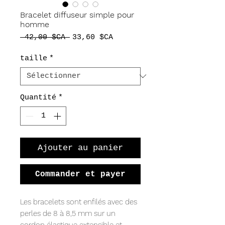
Bracelet diffuseur simple pour
homme
Prix
Prix
 42,00 $CA 
33,60 $CA
original
promotionnel
taille
*
Quantité
*
Ajouter au panier
Commander et payer
Les bracelets sont enfilés avec des
perles de 8 à 8,5 mm sur un