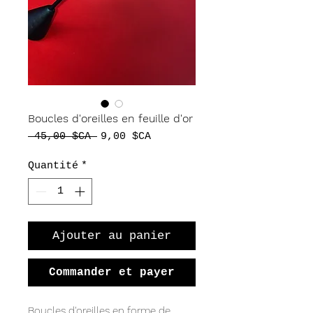
Boucles d'oreilles en feuille d'or
Prix
Prix
 45,00 $CA 
9,00 $CA
original
promotionnel
Quantité
*
Ajouter au panier
Commander et payer
Boucles d'oreilles en forme de