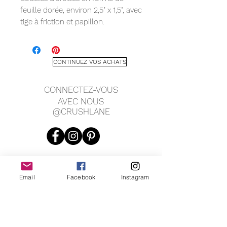
feuille dorée, environ 2,5" x 1,5", avec
tige à friction et papillon.
CONTINUEZ VOS ACHATS
CONNECTEZ-VOUS
AVEC NOUS
@CRUSHLANE
Email
Facebook
Instagram
JOIN OUR MAILING LIST
JOIN