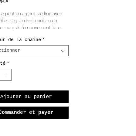
Prix
$CA
serpent en argent sterling avec
if en oxyde de zirconium en
e marquis à mouvement libre.
ur de la chaîne
*
ctionner
té
*
Ajouter au panier
Commander et payer