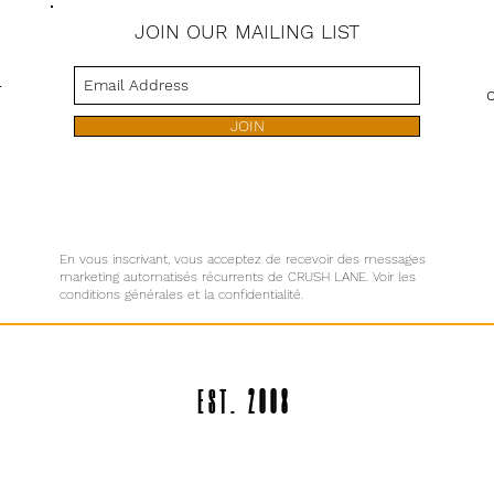
JOIN OUR MAILING LIST
s
JOIN
En vous inscrivant, vous acceptez de recevoir des messages
marketing automatisés récurrents de CRUSH LANE. Voir les
conditions générales et la confidentialité.
EST. 2008