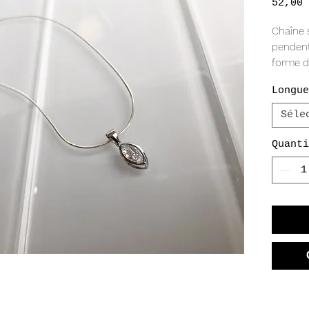
52,00 
Chaîne 
pendent
forme d
Longue
Séle
Quanti