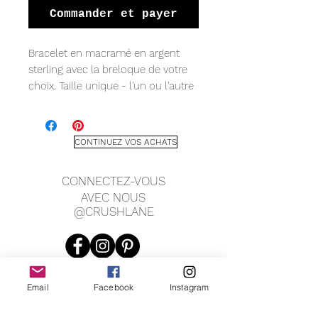
Commander et payer
Bracelet en macramé en argent
sterling avec la breloque de votre
choix. Taille unique - l'un ou l'autre
système de fermeture est réglable
pour s'adapter parfaitement à votre
poignet ! Disponible dans une
CONTINUEZ VOS ACHATS
variété d'options de pierres
précieuses et de couleurs de
CONNECTEZ-VOUS
cordon en macramé.
AVEC NOUS
@CRUSHLANE
Email
Facebook
Instagram
JOIN OUR MAILING LIST