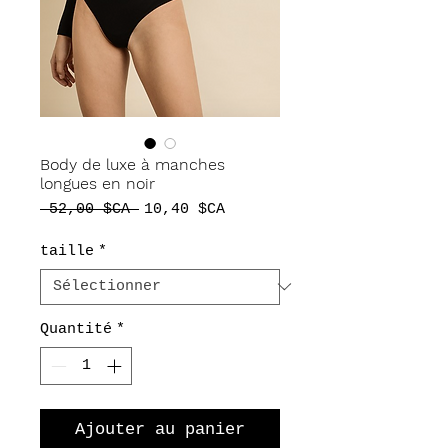
Body de luxe à manches
longues en noir
Prix
Prix
 52,00 $CA 
10,40 $CA
original
promotionnel
taille
*
Quantité
*
Ajouter au panier