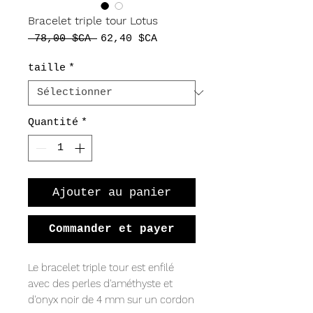
Bracelet triple tour Lotus
Prix
Prix
 78,00 $CA 
62,40 $CA
original
promotionnel
taille
*
Quantité
*
Ajouter au panier
Commander et payer
Le bracelet triple tour est enfilé
avec des perles d'améthyste et
d'onyx noir de 4 mm sur un cordon