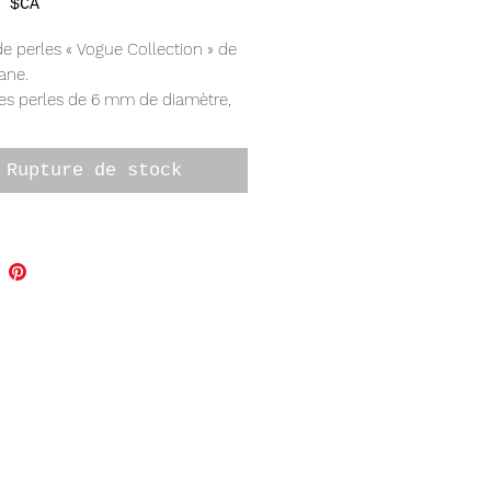
Prix
 $CA
e perles « Vogue Collection » de
ane.
les perles de 6 mm de diamètre,
s sur une chaîne en câble durable
rmoir mousqueton, mesurant 18"
Rupture de stock
ueur.