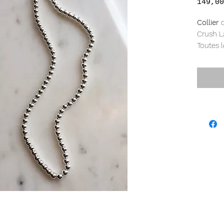
149,00
Collier
d
Crush L
Toutes 
enfilée
avec fe
de long