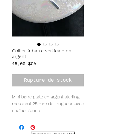
Collier à barre verticale en
argent
Prix
45,00 $CA
Rupture de stock
Mini barre plate en argent sterling,
mesurant 25 mm de longueur, avec
chaîne d'ancre.
*Peut être personnalisé !
Estampillé à la main avec notre
police « Economy Uppercase » ou «