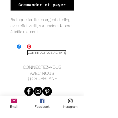
Commander et payer
Breloque feuille en argent sterling
avec effet vieilli, sur chaîne d'ancre
à taille diamant
CONTINUEZ VOS ACHATS
CONNECTEZ-VOUS
AVEC NOUS
@CRUSHLANE
Email
Facebook
Instagram
JOIN OUR MAILING LIST