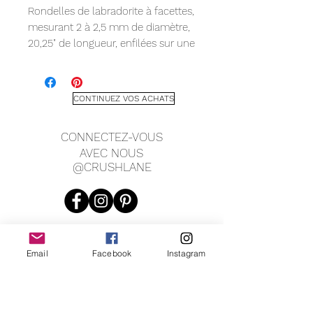
Rondelles de labradorite à facettes,
mesurant 2 à 2,5 mm de diamètre,
20,25" de longueur, enfilées sur une
queue de tigre durable avec une
extension de chaîne de 1,5" et un
fermoir mousqueton.
CONTINUEZ VOS ACHATS
CONNECTEZ-VOUS
AVEC NOUS
@CRUSHLANE
Email
Facebook
Instagram
JOIN OUR MAILING LIST