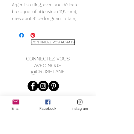
Argent sterling, avec une délicate
breloque infini (environ 11,5 mm),
mesurant 9" de longueur totale,
avec une extension de chaîne de 1".
CONTINUEZ VOS ACHATS
CONNECTEZ-VOUS
AVEC NOUS
@CRUSHLANE
Email
Facebook
Instagram
JOIN OUR MAILING LIST