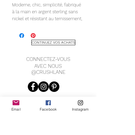
Moderne, chic, simplicité, fabriqué
à la main en argent sterling sans
nickel et résistant au ternissement,
en or jaune 14 carats, en or rose 14
carats ou en or blanc 14 carats.
Barre profilée en fil rond, calibre 16,
CONTINUEZ VOS ACHATS
mesurant 10 mm de longueur.
On a l'impression de ne rien porter
CONNECTEZ-VOUS
!!!! Parfois, moins c'est plus !
AVEC NOUS
@CRUSHLANE
Email
Facebook
Instagram
JOIN OUR MAILING LIST