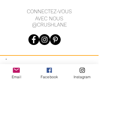
5".
CONNECTEZ-VOUS
Large : taille 13", hanches 17",
AVEC NOUS
hauteur 11,5", entrejambe 28",
@CRUSHLANE
poignet 5,5".
JOIN OUR MAILING LIST
Email
Facebook
Instagram
JOIN
En vous inscrivant, vous acceptez de recevoir des messages
marketing automatisés récurrents de CRUSH LANE. Voir les
conditions générales et la confidentialité.