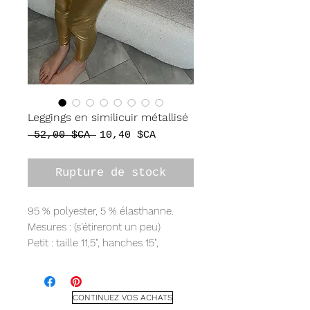
Leggings en similicuir métallisé
Prix
Prix
 52,00 $CA 
10,40 $CA
original
promotionnel
Rupture de stock
95 % polyester, 5 % élasthanne.
Mesures : (s'étireront un peu)
Petit : taille 11,5", hanches 15",
hauteur 10", entrejambe 28", poignet
4,5".
Medium : taille 12,5", hanches 16",
CONTINUEZ VOS ACHATS
hauteur 11", entrejambe 28", poignet