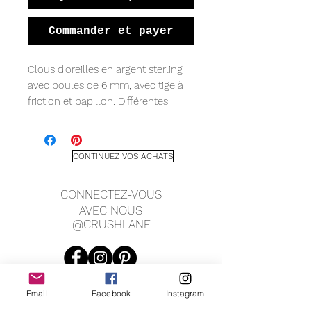
Commander et payer
Clous d'oreilles en argent sterling
avec boules de 6 mm, avec tige à
friction et papillon. Différentes
options de pierres précieuses.
CONTINUEZ VOS ACHATS
CONNECTEZ-VOUS
AVEC NOUS
@CRUSHLANE
Email
Facebook
Instagram