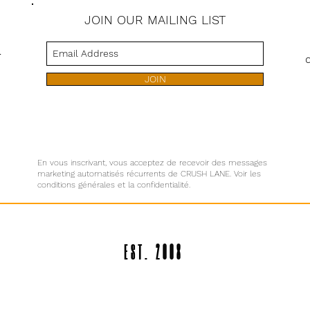
JOIN OUR MAILING LIST
s
JOIN
En vous inscrivant, vous acceptez de recevoir des messages
marketing automatisés récurrents de CRUSH LANE. Voir les
conditions générales et la confidentialité.
EST. 2008