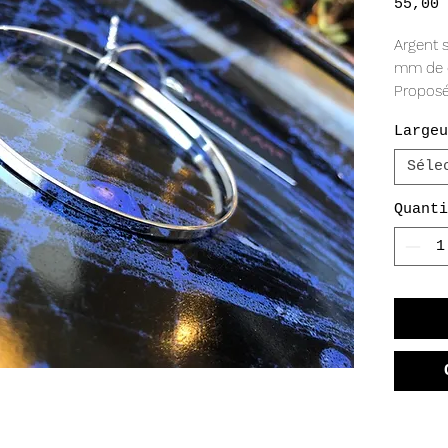
55,00 
Argent s
mm de d
Proposé
mm.
Largeu
Séle
Quanti