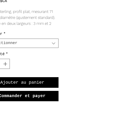
Prix
$CA
terling, profil plat, mesurant 71
iamètre (ajustement standard).
 en deux largeurs : 3 mm et 2
r
*
ctionner
té
*
Ajouter au panier
Commander et payer