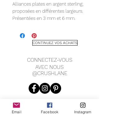
Alliances plates en argent sterling,
proposées en différentes largeurs.
Présentées en 3 mm et 6 mm.
*Veuillez vous renseigner sur les
tailles non proposées*
CONTINUEZ VOS ACHATS
CONNECTEZ-VOUS
AVEC NOUS
@CRUSHLANE
Email
Facebook
Instagram
JOIN OUR MAILING LIST