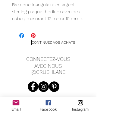
Breloque triangulaire en argent
sterling plaqué rhodium avec des
cubes, mesurant 12 mm x 10 mm x
1,5 mm. Bracelet 7" avec extension
de chaîne de 1,5".
CONTINUEZ VOS ACHATS
CONNECTEZ-VOUS
AVEC NOUS
@CRUSHLANE
Email
Facebook
Instagram
JOIN OUR MAILING LIST