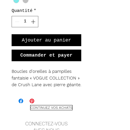
Quantité
*
Ajouter au panier
Commander et payer
Boucles d'oreilles à pampilles
fantaisie « VOGUE COLLECTION »
de Crush Lane avec pierre géante.
Boucles d'oreilles en argent
sterling, pompons en satin,
CONTINUEZ VOS ACHATS
suspendues à des pierres
précieuses serties de gros biseaux
CONNECTEZ-VOUS
avec des fermoirs fantaisie à levier.