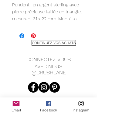
Pendentif en argent sterling avec
pierre précieuse taillée en triangle,
mesurant 31 x 22 mm. Monté sur
une chaîne d'ancre robuste taillée
en diamant avec fermoir
mousqueton. Il est plus beau porté
CONTINUEZ VOS ACHATS
long et parfait pour la
superposition !
CONNECTEZ-VOUS
AVEC NOUS
@CRUSHLANE
Email
Facebook
Instagram
JOIN OUR MAILING LIST