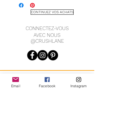
CONTINUEZ VOS ACHATS
CONNECTEZ-VOUS
AVEC NOUS
@CRUSHLANE
JOIN OUR MAILING LIST
Email
Facebook
Instagram
JOIN
En vous inscrivant, vous acceptez de recevoir des messages
marketing automatisés récurrents de CRUSH LANE. Voir les
conditions générales et la confidentialité.