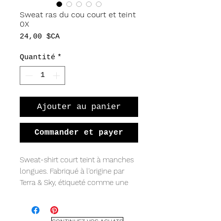
Sweat ras du cou court et teint
0X
Prix
24,00 $CA
Quantité
*
Ajouter au panier
Commander et payer
Sweat-shirt court teint à manches
longues. Fabriqué à l'origine par
Terra & Sky, étiqueté comme une
taille 0X - cela signifie qu'il convient
à une taille oversize petite ou
moyenne.