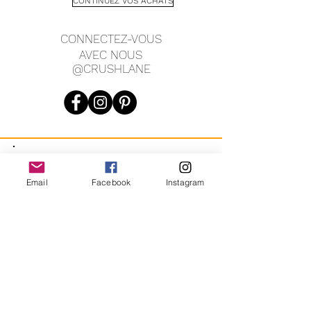
CONTINUEZ VOS ACHATS
MESURES (À PLAT) :
Épaule à épaule 16,5"
CONNECTEZ-VOUS
Fosse à fosse 24,5"
AVEC NOUS
Longueur 17"
@CRUSHLANE
Manche 23,5"
JOIN OUR MAILING LIST
Email
Facebook
Instagram
JOIN
En vous inscrivant, vous acceptez de recevoir des messages
marketing automatisés récurrents de CRUSH LANE. Voir les
conditions générales et la confidentialité.