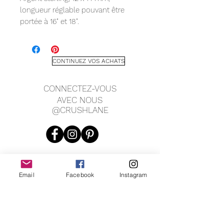
longueur réglable pouvant être
portée à 16" et 18".
CONTINUEZ VOS ACHATS
CONNECTEZ-VOUS
AVEC NOUS
@CRUSHLANE
Email
Facebook
Instagram
JOIN OUR MAILING LIST
JOIN