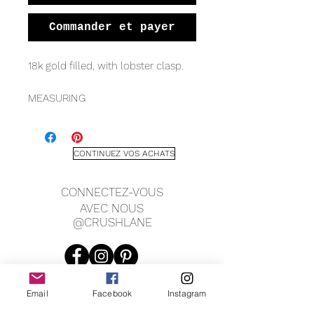
Commander et payer
18k gold filled, with lobster clasp.
MEASURING
4mm width
*Shown in second pic - the shorter
CONTINUEZ VOS ACHATS
chain of the two at 16"
CONNECTEZ-VOUS
AVEC NOUS
@CRUSHLANE
Email
Facebook
Instagram