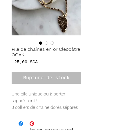
Pile de chaînes en or Cléopâtre
OOAK
Prix
125,00 $CA
Rupture de stock
Une pile unique ou à porter
séparément !
3 colliers de chaîne dorés séparés,
1x gourmette épaisse de 16", 1x
maillon fantaisie avec breloque en
forme de poing de 24", 1x chaîne