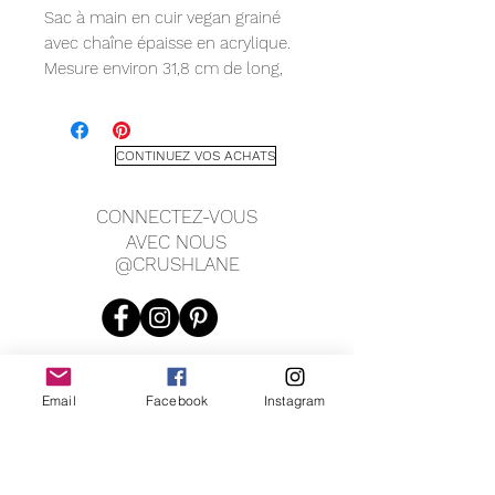
Sac à main en cuir vegan grainé
avec chaîne épaisse en acrylique.
Mesure environ 31,8 cm de long,
15,2 cm de haut et 5,1 cm de
profondeur.
CONTINUEZ VOS ACHATS
CONNECTEZ-VOUS
AVEC NOUS
@CRUSHLANE
Email
Facebook
Instagram
JOIN OUR MAILING LIST