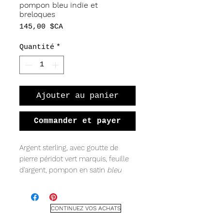
pompon bleu indie et
breloques
Prix
145,00 $CA
Quantité
*
Ajouter au panier
Commander et payer
Argent sterling, avec goutte de
pierre péridot vert marquis, feuille
d'argent, pompon en satin
bleu
indie
.
CONTINUEZ VOS ACHATS