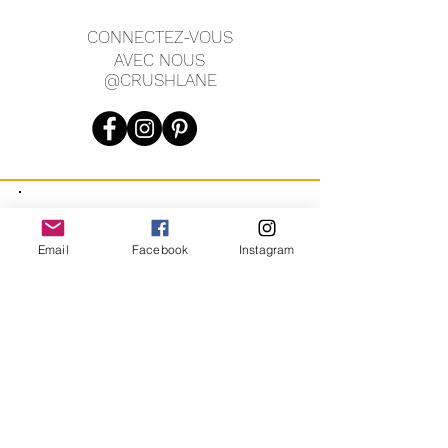
CONNECTEZ-VOUS
AVEC NOUS
@CRUSHLANE
JOIN OUR MAILING LIST
Email
Facebook
Instagram
JOIN
En vous inscrivant, vous acceptez de recevoir des messages
marketing automatisés récurrents de CRUSH LANE. Voir les
conditions générales et la confidentialité.