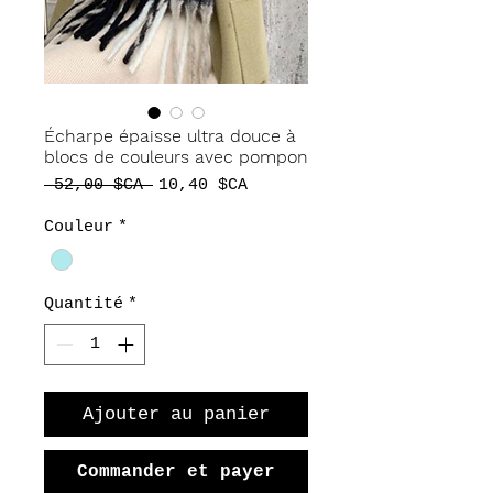
Écharpe épaisse ultra douce à
blocs de couleurs avec pompon
Prix
Prix
 52,00 $CA 
10,40 $CA
original
promotionnel
Couleur
*
Quantité
*
Ajouter au panier
Commander et payer