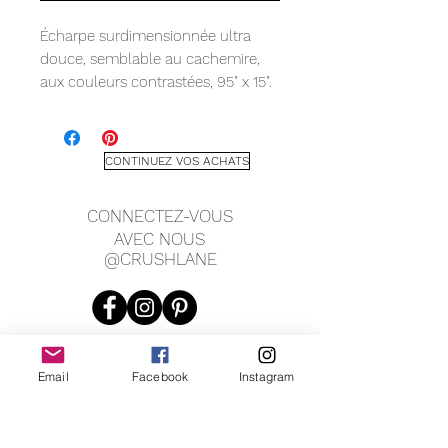
Écharpe surdimensionnée ultra 
douce, semblable au cachemire, 
aux couleurs contrastées, 95" x 15".
CONTINUEZ VOS ACHATS
CONNECTEZ-VOUS
AVEC NOUS
@CRUSHLANE
Email
Facebook
Instagram
JOIN OUR MAILING LIST