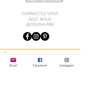
CONNECTEZ-VOUS
AVEC NOUS
@CRUSHLANE
JOIN OUR MAILING LIST
Email
Facebook
Instagram
JOIN
En vous inscrivant, vous acceptez de recevoir des messages
marketing automatisés récurrents de CRUSH LANE. Voir les
conditions générales et la confidentialité.