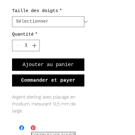
Taille des doigts
*
Quantité
*
Ajouter au panier
Commander et payer
Argent sterling avec placage en
rhodium, mesurant 13,5 mm de
large.
CONTINUEZ VOS ACHATS