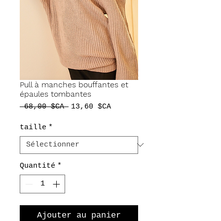
Pull à manches bouffantes et
épaules tombantes
Prix
Prix
 68,00 $CA 
13,60 $CA
original
promotionnel
taille
*
Quantité
*
Ajouter au panier