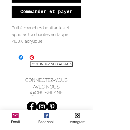
Commander et payer
Pull à manches bouffantes et
épaules tombantes en taupe.
-100% acrylique.
CONTINUEZ VOS ACHATS
CONNECTEZ-VOUS
AVEC NOUS
@CRUSHLANE
Email
Facebook
Instagram