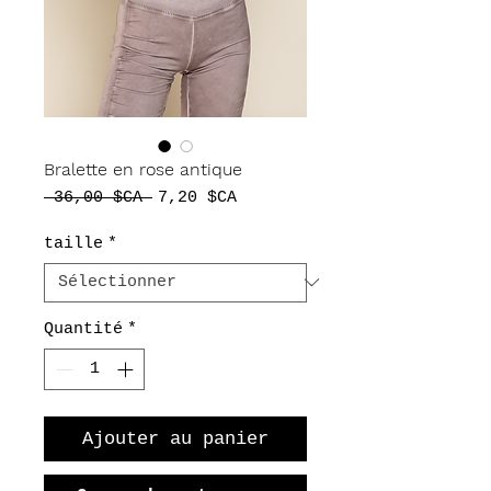
Bralette en rose antique
Prix
Prix
 36,00 $CA 
7,20 $CA
original
promotionnel
taille
*
Quantité
*
Ajouter au panier