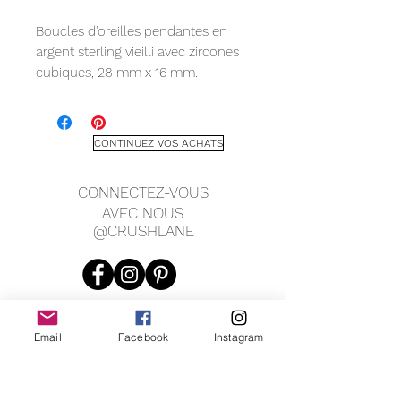
Boucles d'oreilles pendantes en
argent sterling vieilli avec zircones
cubiques, 28 mm x 16 mm.
CONTINUEZ VOS ACHATS
CONNECTEZ-VOUS
AVEC NOUS
@CRUSHLANE
Email
Facebook
Instagram
JOIN OUR MAILING LIST