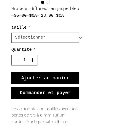
Bracelet diffuseur en jaspe bleu
Prix
Prix
 35,00 $CA 
28,00 $CA
original
promotionnel
taille
*
Quantité
*
Ajouter au panier
Commander et payer
Les bracelets sont enfilés avec des
perles de 5,5 à 6 mm sur un
cordon élastique extensible et