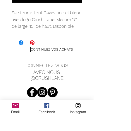
Sac fourre-tout Cavas noir et blanc
avec logo Crush Lane. Mesure 17"
de large, 15" de haut. Disponible
avec police rose ou police noire.
CONTINUEZ VOS ACHATS
CONNECTEZ-VOUS
AVEC NOUS
@CRUSHLANE
Email
Facebook
Instagram
JOIN OUR MAILING LIST