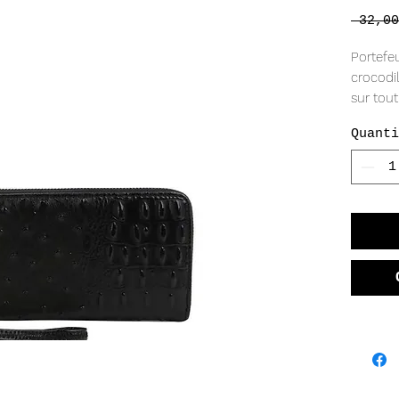
 32,00
Portefeu
crocodil
sur tout
bracelet
Quanti