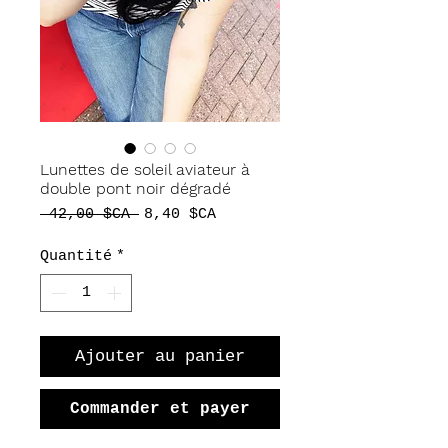
Lunettes de soleil aviateur à
double pont noir dégradé
Prix
Prix
 42,00 $CA 
8,40 $CA
original
promotionnel
Quantité
*
Ajouter au panier
Commander et payer