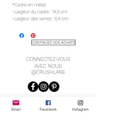
*Cadre en métal
-Largeur du cadre : 14,5 cm
-Largeur des verres : 5,4 cm
-Hauteur du cadre : 5,3 cm
-Largeur du pont : 1,9 cm
-Longueur des branches : 13,4 cm
CONTINUEZ VOS ACHATS
CONNECTEZ-VOUS
AVEC NOUS
@CRUSHLANE
Email
Facebook
Instagram
JOIN OUR MAILING LIST