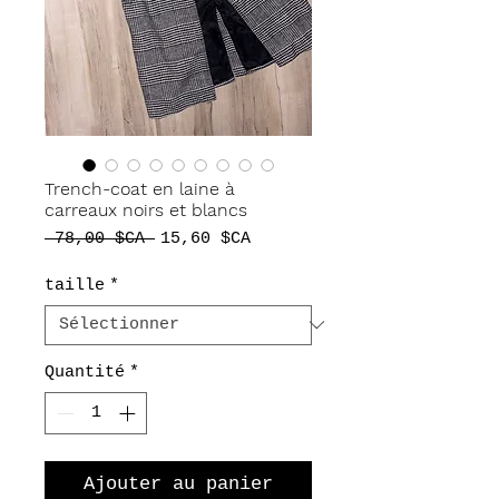
Trench-coat en laine à
carreaux noirs et blancs
Prix
Prix
 78,00 $CA 
15,60 $CA
original
promotionnel
taille
*
Quantité
*
Ajouter au panier