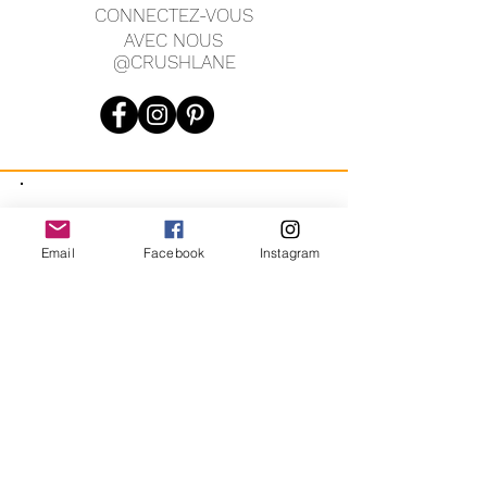
CONNECTEZ-VOUS
AVEC NOUS
@CRUSHLANE
JOIN OUR MAILING LIST
Email
Facebook
Instagram
JOIN
En vous inscrivant, vous acceptez de recevoir des messages
marketing automatisés récurrents de CRUSH LANE. Voir les
conditions générales et la confidentialité.
crushlane@gmail.com