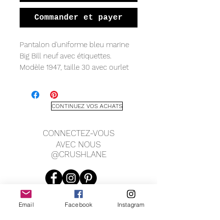
Commander et payer
Pantalon d'uniforme bleu marine
Big Bill neuf avec étiquettes.
Modèle 1947, taille 30 avec ourlet
brut 36 (destiné à être retroussé ou
ajusté).
Mesure (à plat) :
CONTINUEZ VOS ACHATS
Tour de taille 15"
Hanche 19"
CONNECTEZ-VOUS
Hauteur 11,5"
AVEC NOUS
Entrejambe 36,5"
@CRUSHLANE
Manchette 8,5"
Email
Facebook
Instagram