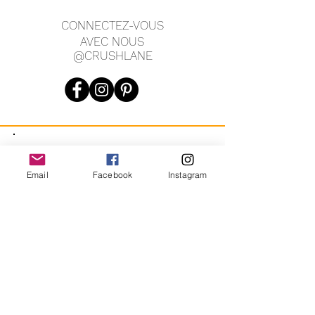
large, 3,5" de haut.
CONNECTEZ-VOUS
AVEC NOUS
@CRUSHLANE
JOIN OUR MAILING LIST
Email
Facebook
Instagram
JOIN
En vous inscrivant, vous acceptez de recevoir des messages
marketing automatisés récurrents de CRUSH LANE. Voir les
conditions générales et la confidentialité.