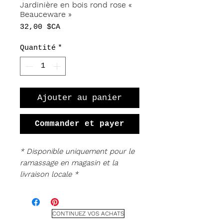
Jardinière en bois rond rose «
Beauceware »
Prix
32,00 $CA
Quantité
*
Ajouter au panier
Commander et payer
* Disponible uniquement pour le
ramassage en magasin et la
livraison locale *
Jardinière en rondins de bois rose
'Beauceware'. Superbe pièce rétro
en très bon état !
CONTINUEZ VOS ACHATS
Mesure environ 10,5" de long, 5" de