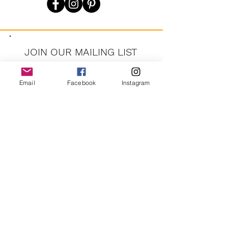
JOIN OUR MAILING LIST
Email
Facebook
Instagram
JOIN
En vous inscrivant, vous acceptez de recevoir des messages
marketing automatisés récurrents de CRUSH LANE. Voir les
conditions générales et la confidentialité.
crushlane@gmail.com
Contactez-nous
FAQ
Expédition et retours
politique de confidentialité