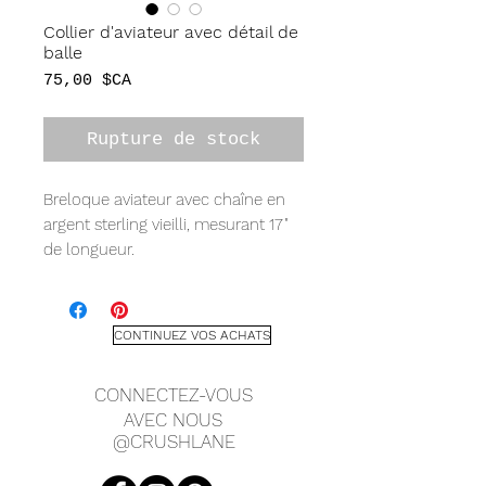
Collier d'aviateur avec détail de
balle
Prix
75,00 $CA
Rupture de stock
Breloque aviateur avec chaîne en
argent sterling vieilli, mesurant 17"
de longueur.
Une collection de bijoux UNIQUE
qui ne manquera pas de faire
tourner les têtes. Des pièces
CONTINUEZ VOS ACHATS
éclectiques et audacieuses avec
une esthétique grunge-cool. Toutes
CONNECTEZ-VOUS
fabriquées à partir de bijoux non
AVEC NOUS
désirés recyclés et de trésors
@CRUSHLANE
trouvés. Recyclés avec amour, des
bijoux avec une nouvelle vie !