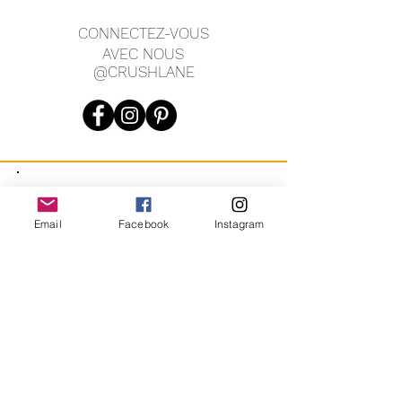
CONNECTEZ-VOUS
AVEC NOUS
@CRUSHLANE
JOIN OUR MAILING LIST
Email
Facebook
Instagram
JOIN
En vous inscrivant, vous acceptez de recevoir des messages
marketing automatisés récurrents de CRUSH LANE. Voir les
conditions générales et la confidentialité.