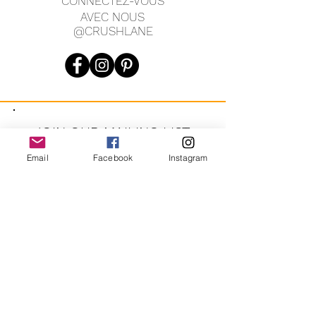
CONNECTEZ-VOUS
AVEC NOUS
@CRUSHLANE
JOIN OUR MAILING LIST
Email
Facebook
Instagram
JOIN
En vous inscrivant, vous acceptez de recevoir des messages
marketing automatisés récurrents de CRUSH LANE. Voir les
conditions générales et la confidentialité.
crushlane@gmail.com