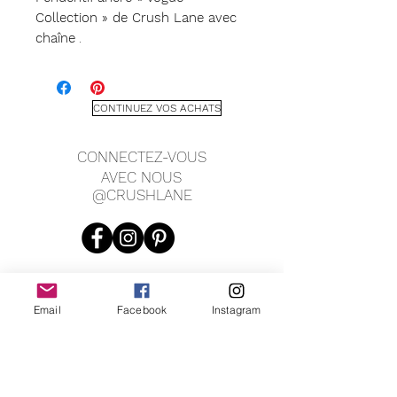
Collection » de Crush Lane avec
chaîne
.
Présenté en argent sterling, avec
une chaîne d'ancre taille diamant
de 20". Le pendentif ancre mesure
CONTINUEZ VOS ACHATS
14 mm de longueur. Ce collier
délicat est joli superposé ou seul.
CONNECTEZ-VOUS
AVEC NOUS
@CRUSHLANE
Email
Facebook
Instagram
JOIN OUR MAILING LIST
JOIN