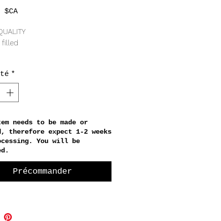
Prix
 $CA
QUALITY
 filled
té
*
tilated quartz
RING
 19mm approx gem
ain width
tem needs to be made or
d, therefore expect 1-2 weeks
in length
ocessing. You will be
ed.
Précommander