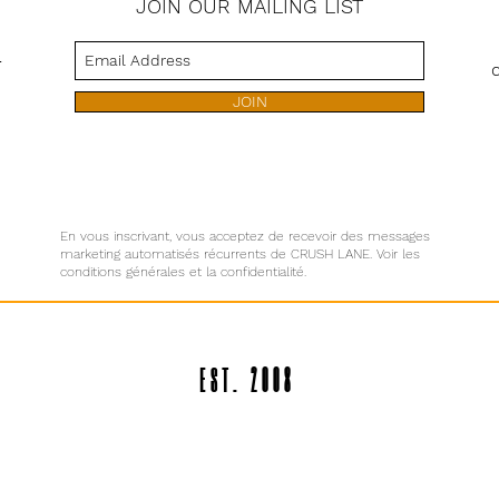
JOIN OUR MAILING LIST
s
JOIN
En vous inscrivant, vous acceptez de recevoir des messages
marketing automatisés récurrents de CRUSH LANE. Voir les
conditions générales et la confidentialité.
EST. 2008