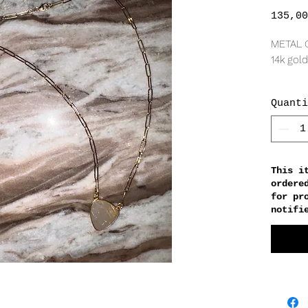
135,00
METAL 
14k gold
GEM
Quanti
Gold ru
MEASU
19.5 x
3mm ch
This i
ordere
18" cha
for pr
notifi