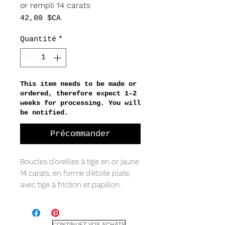
or rempli 14 carats
Prix
42,00 $CA
Quantité
*
This item needs to be made or
ordered, therefore expect 1-2
weeks for processing. You will
be notified.
Précommander
Boucles d'oreilles à tige en or jaune
14 carats, en forme d'étoile plate,
avec tige à friction et papillon.
Mesure :
3 x 3 mm
CONTINUEZ VOS ACHATS