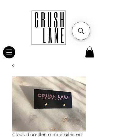
Clous d'oreilles mini étoiles en