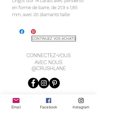
Lingot d'or 14 carats avec pendentif
en forme de barre, de 21,9 x 1,85
mm, avec 20 diamants taille
brillant ronds, 0,010 ct - 1,3 mm (1/5
TCW). Porté à 16-18" avec fermoir à
ressort.
CONTINUEZ VOS ACHATS
CONNECTEZ-VOUS
AVEC NOUS
@CRUSHLANE
Email
Facebook
Instagram
JOIN OUR MAILING LIST
JOIN